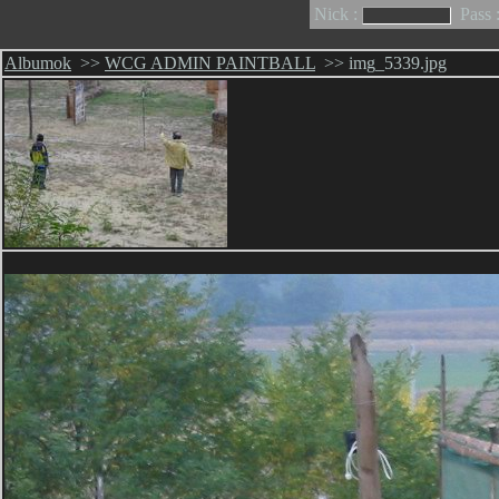
Nick :
Pass 
Albumok
>>
WCG ADMIN PAINTBALL
>> img_5339.jpg